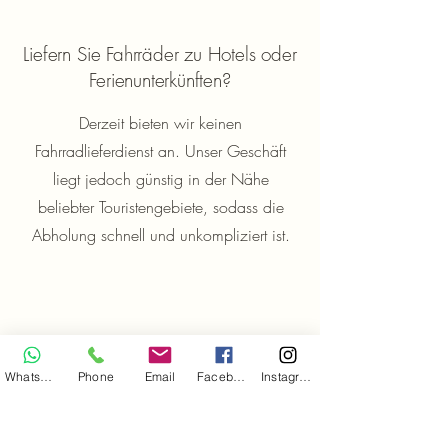
Liefern Sie Fahrräder zu Hotels oder
Ferienunterkünften?
Derzeit bieten wir keinen
Fahrradlieferdienst an. Unser Geschäft
liegt jedoch günstig in der Nähe
beliebter Touristengebiete, sodass die
Abholung schnell und unkompliziert ist.
WhatsApp
Phone
Email
Facebook
Instagram
Bieten Sie geführte Radtouren auf
Fuerteventura an?